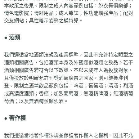
本政策之後果。限制之成人內容範例包括：脫衣舞俱樂部；
情色電影院；情趣用品；成人雜誌；性功能增強產品；配對
交友網站；具性暗示姿態之模特兒。
●
酒類
我們遵循當地酒類法規及產業標準，因此不允許特定類型之
酒類相關廣告，包括酒類本身及外觀類似酒類之飲品。若干
酒類相關廣告若符合以下政策、不以未成年人為投放對象，
且僅投放於明確允許刊登酒類廣告之國家，則可能獲准刊
登。限制之酒精飲品範例包括：啤酒；葡萄酒；清酒；烈酒
或高濃度酒類；香檳；加烈葡萄酒；無酒精啤酒；無酒精葡
萄酒；以及無酒精蒸餾烈酒。
● 著作權
我們遵循當地著作權法規並保護著作權人之權利，因此不允