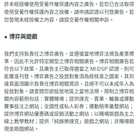
許未經授權使用受著作權保護內容之廣告。若您已合法取得
使用受著作權保護內容之授權，請申請認證以刊登廣告。若
您發現未經授權之內容，請提交著作權相關申訴。
● 博弈與遊戲
我們支持負責任之博弈廣告，並遵循當地博弈法規及產業標
準，因此不允許特定類型之博弈相關廣告。博弈相關廣告若
符合以下政策，且廣告主已取得適當之 MI-DSP 認證，則可
能獲准刊登。博弈廣告之投放對象須為經核准之國家，其到
達頁面須顯示負責任博弈相關資訊，且絕不可以未成年人為
投放對象。請查閱您欲投放地區之當地法規。限制之博弈相
關內容範例包括：實體賭場；提供撲克、賓果、輪盤或運動
賽事投注之網站；全國性或私人彩券；運動賠率彙整網站；
提供博弈網站優惠碼或促銷活動之網站；以賭場遊戲為主之
線上教學教材；提供「純娛樂撲克」遊戲之網站；非賭場類
現金遊戲網站。