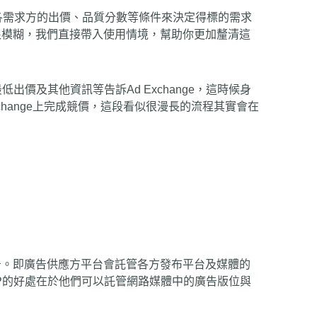
)機制比較各需求方的出價、品質分數等條件來決定得標的需求
很模糊，我們直接帶入使用情境，幫助你更加釐清這
出價及其他資訊等告訴Ad Exchange，這時候身
Exchange上完成競價，這段看似很漫長的流程其實會在
告。即廣告供應方平台會託管各方發布平台及媒體的
P的好處在於他們可以託管網路媒體中的廣告版位與