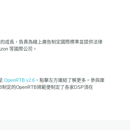
產業的成長，負責為線上廣告制定國際標準並提供法律
zon 等國際公司。
至
OpenRTB v2.6
，點擊左方連結了解更多。參與庫
AB制定的OpenRTB規範便制定了各家DSP須在