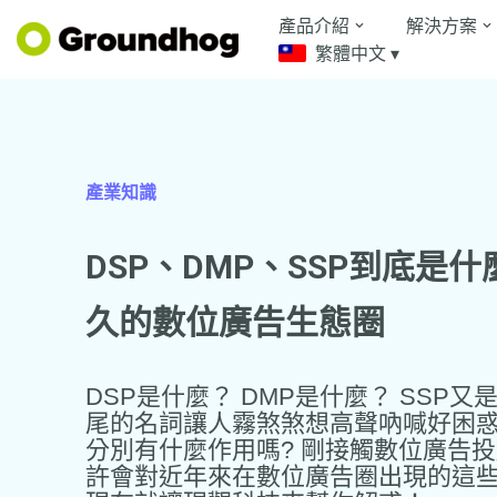
產品介紹
解決方案
繁體中文 ▾
Skip
to
content
產業知識
DSP、DMP、SSP到底是什麼
久的數位廣告生態圈
DSP是什麼？ DMP是什麼？ SSP又
尾的名詞讓人霧煞煞想高聲吶喊好困
分別有什麼作用嗎? 剛接觸數位廣告
許會對近年來在數位廣告圈出現的這