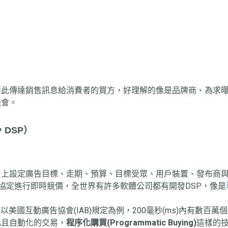
此傳達銷售訊息給消費者的買方，好理解的像是品牌商、為求曝
機會。
m，DSP）
廣告目標、走期、預算、目標受眾、用戶裝置、發布商與出價方式等。D
通訊協定進行即時競價，全世界有許多軟體公司都有開發DSP，像是
美國互動廣告協會(IAB)規定為例，200毫秒(ms)內有數百萬
化且自動化的交易，
程序化購買(Programmatic Buying)
這樣的