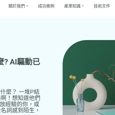
關於我們
成功案例
產業知識
技術文件
? AI驅動已
是什麼？ 一堆P結
惑啊！想知道他們
投放經驗的你，或
些名詞感到陌生，