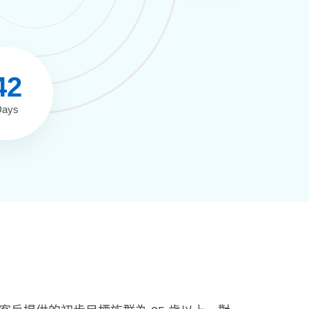
47
Days