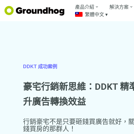
產品介紹
解決方案
繁體中文 ▾
Skip
to
content
DDKT 成功案例
豪
宅行銷新思維：DDKT 
升廣告轉換效益
行銷豪宅不是只要砸錢買廣告就好，
錢買房的那群人！