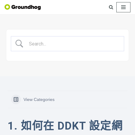
Skip
to
content
View Categories
1. 如何在 DDKT 設定網