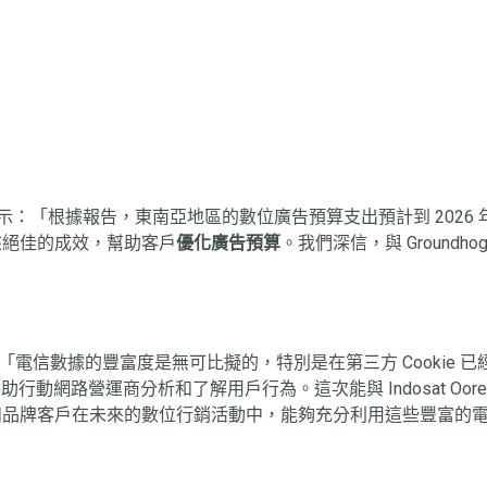
ar Singh 表示：「根據報告，東南亞地區的數位廣告預算支出預計到 202
來絕佳的成效，幫助客戶
優化廣告預算
。我們深信，與 Groundho
Chiou 則說：「電信數據的豐富度是無可比擬的，特別是在第三方 Cookie 已經
nce）來協助行動網路營運商分析和了解用戶行為。這次能與 Indosat
客戶在未來的數位行銷活動中，能夠充分利用這些豐富的電信數據。我
」