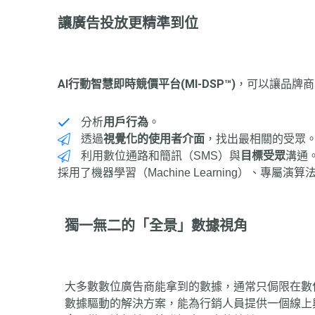
讓廣告投放更精準到位
AI行動智慧即時競價平台(MI-DSP™)
，可以讓品牌商
分析
用戶行為
。
透過
視覺化的使用者介面
，找出最相關的受眾
利用數位通路和簡訊（SMS）與
目標受眾
溝通
採用了機器學習（Machine Learning）、專屬
獨一無二的「全景」數據視角
大多數數位廣告商能拿到的數據，通常只侷限在數
數據驅動的解決方案，能為行銷人員提供一個線上與線下