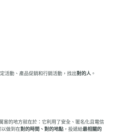
精準地為特定活動、產品促銷和行銷活動，找出
對的人
。
厲害的地方就在於：它利用了安全、匿名化且電信
可以做到在
對的時間、對的地點
，投遞給
最相關的